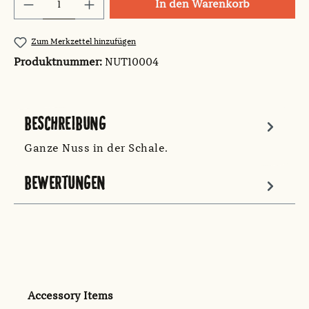
Produkt Anzahl: Gib den gewünschten Wert
In den Warenkorb
Zum Merkzettel hinzufügen
Produktnummer:
NUT10004
BESCHREIBUNG
Ganze Nuss in der Schale.
BEWERTUNGEN
Produktgalerie überspringen
Accessory Items