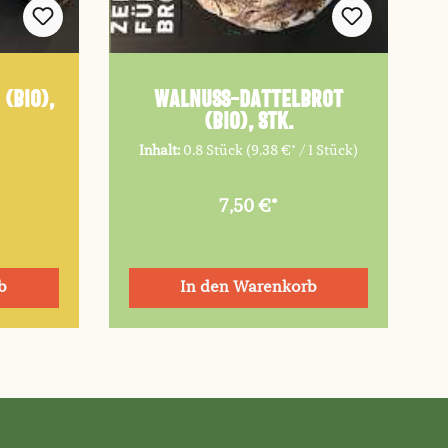
(Bio),
Walnuss-Dattelbrot
(Bio), Stk.
Inhalt:
0.8 Stück
(9,38 €* / 1 Stück)
7,50 €*
b
In den Warenkorb