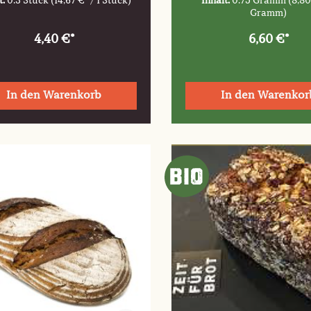
t:
0.3 Stück
(14,67 €* / 1 Stück)
Inhalt:
0.75 Gramm
(8,80
Gramm)
4,40 €*
6,60 €*
In den Warenkorb
In den Warenkor