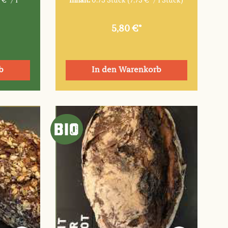
 €* / 1
Inhalt:
0.75 Stück
(7,73 €* / 1 Stück)
5,80 €*
b
In den Warenkorb