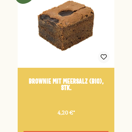
Brownie mit Meersalz (Bio),
Stk.
4,20 €*