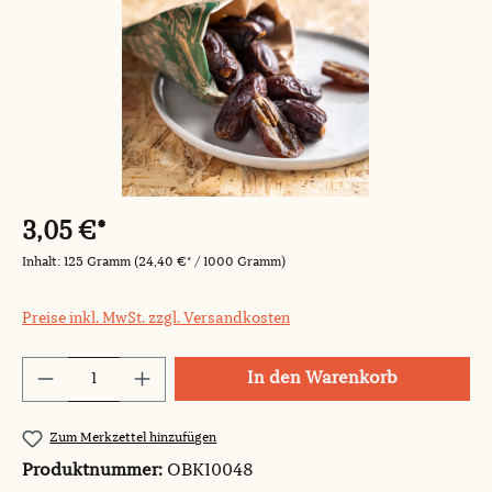
3,05 €*
Inhalt:
125 Gramm
(24,40 €* / 1000 Gramm)
Preise inkl. MwSt. zzgl. Versandkosten
Produkt Anzahl: Gib den gewünschten Wert
In den Warenkorb
Zum Merkzettel hinzufügen
Produktnummer:
OBK10048