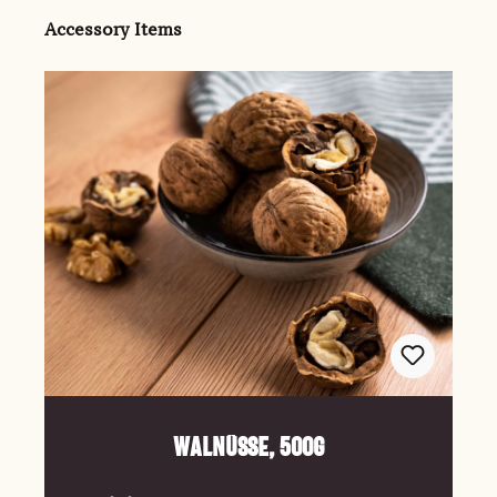
Produktgalerie überspringen
Accessory Items
Walnüsse, 500g