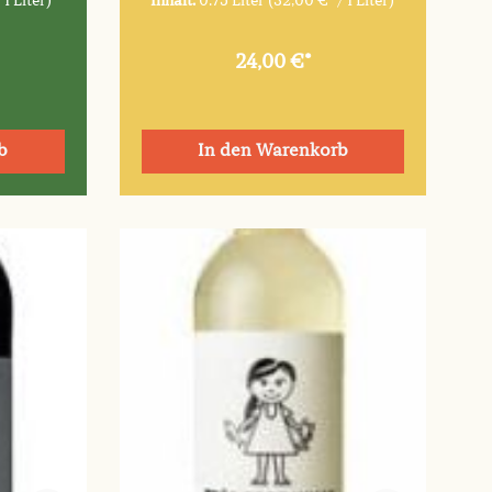
 1 Liter)
Inhalt:
0.75 Liter
(32,00 €* / 1 Liter)
24,00 €*
b
In den Warenkorb