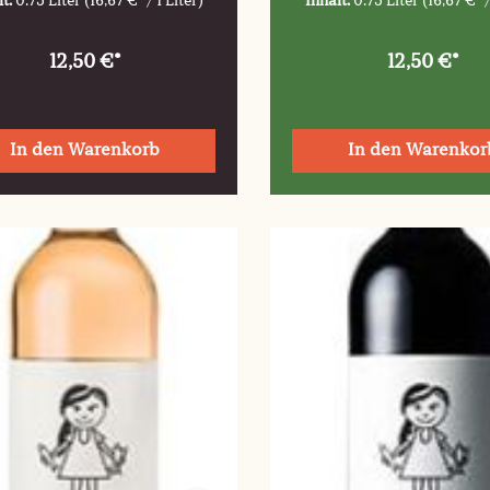
lt:
0.75 Liter
(16,67 €* / 1 Liter)
Inhalt:
0.75 Liter
(16,67 €* /
12,50 €*
12,50 €*
In den Warenkorb
In den Warenkor