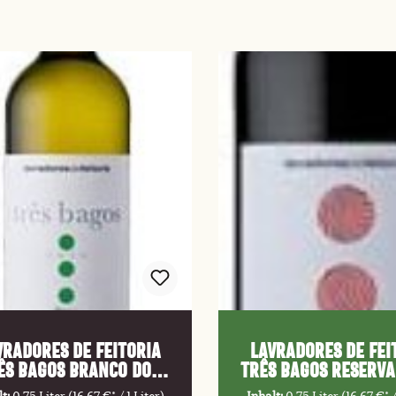
VRADORES DE FEITORIA
LAVRADORES DE FEI
ês Bagos Branco DOC
Três Bagos Reserva
2017
DOC 2015