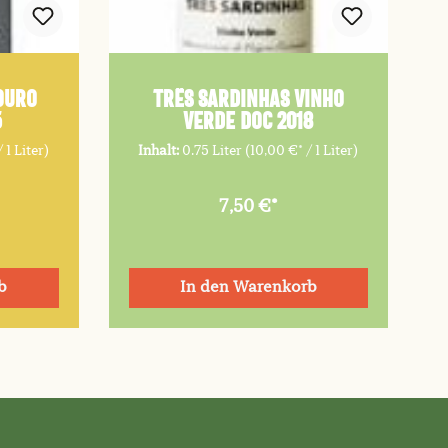
ouro
TRÊS SARDINHAS Vinho
5
Verde DOC 2018
 1 Liter)
Inhalt:
0.75 Liter
(10,00 €* / 1 Liter)
7,50 €*
b
In den Warenkorb