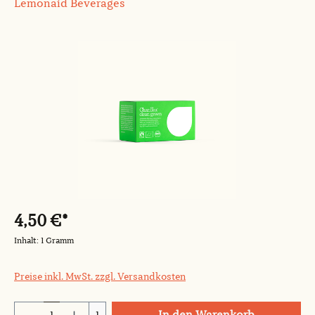
Lemonaid Beverages
Bildergalerie überspringen
4,50 €*
Inhalt:
1 Gramm
Preise inkl. MwSt. zzgl. Versandkosten
Produkt Anzahl: Gib den gewünschten Wert