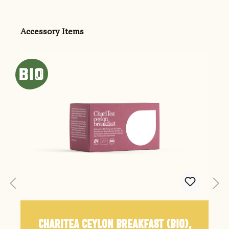
Produktgalerie überspringen
Accessory Items
ChariTea ceylon breakfast (Bio),