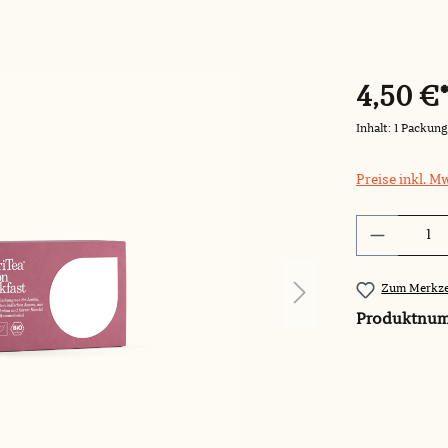
4,50 €
Inhalt:
1 Packung
Preise inkl. M
Produkt 
Zum Merkze
Produktnu