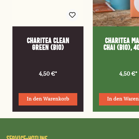
ChariTea clean
ChariTea m
green (Bio)
chai (Bio), 4
Teebeutel
Packun
4,50 €*
4,50 €*
In den Warenkorb
In den Waren