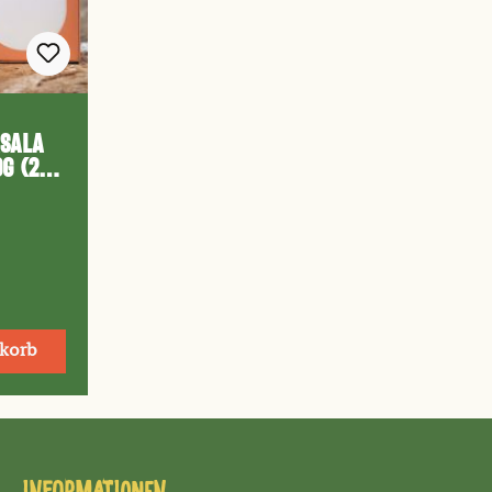
asala
0g (20
) /
g
korb