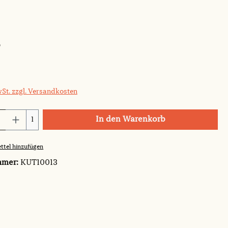
*
wSt. zzgl. Versandkosten
Anzahl: Gib den gewünschten Wert ein o
In den Warenkorb
1
ttel hinzufügen
mmer:
KUT10013