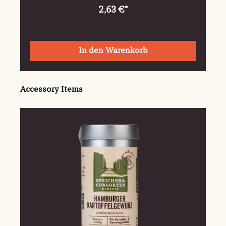
2,63 €*
In den Warenkorb
Produktgalerie überspringen
Accessory Items