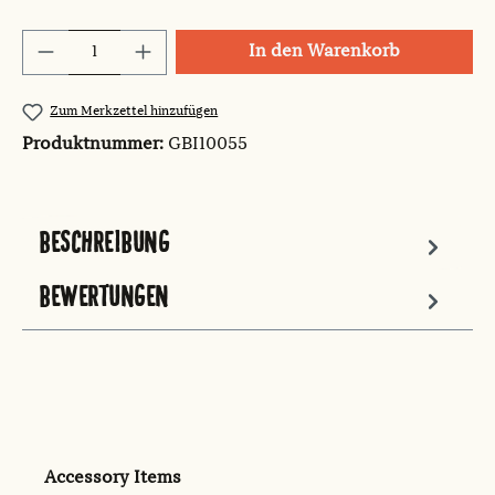
Produkt Anzahl: Gib den gewünschten Wert
In den Warenkorb
Zum Merkzettel hinzufügen
Produktnummer:
GBI10055
BESCHREIBUNG
BEWERTUNGEN
Produktgalerie überspringen
Accessory Items