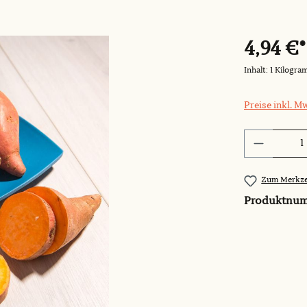
4,94 €*
Inhalt:
1 Kilogra
Preise inkl. M
Produkt 
Zum Merkze
Produktnu