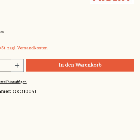
mm
wSt. zzgl. Versandkosten
Anzahl: Gib den gewünschten Wert ein o
In den Warenkorb
ttel hinzufügen
mmer:
GKO10041