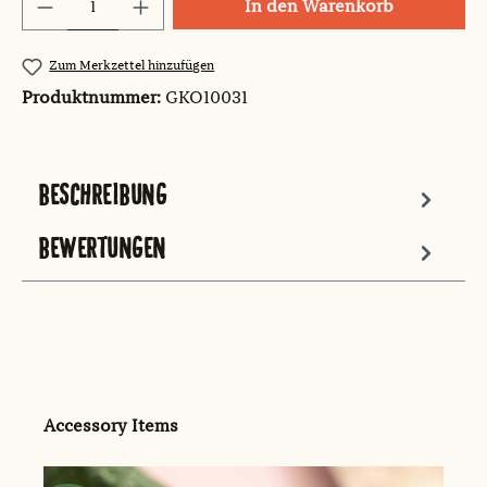
Produkt Anzahl: Gib den gewünschten Wert
In den Warenkorb
Zum Merkzettel hinzufügen
Produktnummer:
GKO10031
BESCHREIBUNG
BEWERTUNGEN
Produktgalerie überspringen
Accessory Items