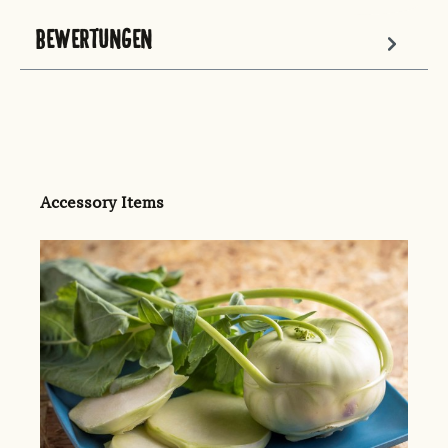
BEWERTUNGEN
Produktgalerie überspringen
Accessory Items