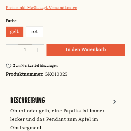
Preise inkl. MwSt. zzgl. Versandkosten
auswählen
Farbe
gelb
rot
Produkt Anzahl: Gib den gewünschten Wert
In den Warenkorb
Zum Merkzettel hinzufügen
Produktnummer:
GKO10023
BESCHREIBUNG
Ob rot oder gelb, eine Paprika ist immer
lecker und das Pendant zum Apfel im
Obstsegment