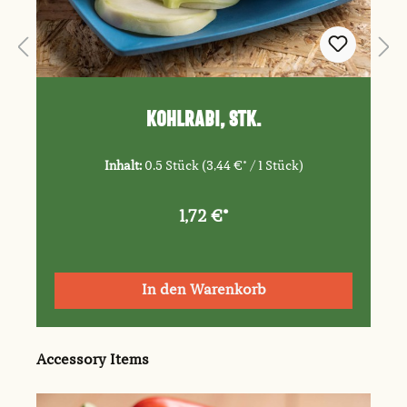
Kohlrabi, Stk.
Inhalt:
0.5 Stück
(3,44 €* / 1 Stück)
1,72 €*
In den Warenkorb
Produktgalerie überspringen
Accessory Items