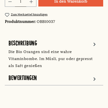
Produkt Anzahl: Gib den gewünschten Wert
In den Warenkorb
Zum Merkzettel hinzufügen
Produktnummer:
OBB10037
BESCHREIBUNG
Die Bio Orangen sind eine wahre
Vitaminbombe. Im Müsli, pur oder gepresst
als Saft genießen
BEWERTUNGEN