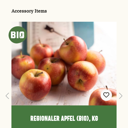
Produktgalerie überspringen
Accessory Items
Regionaler Apfel (Bio), kg