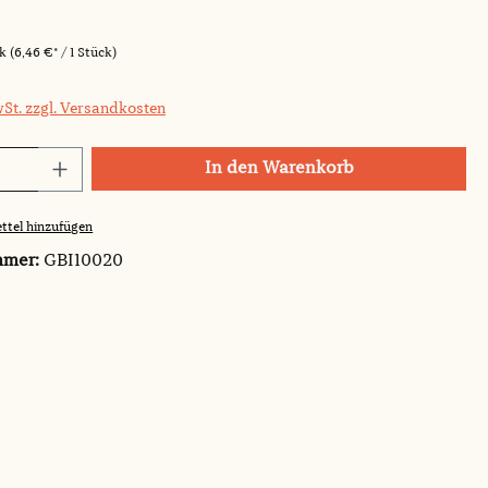
ck
(6,46 €* / 1 Stück)
wSt. zzgl. Versandkosten
Anzahl: Gib den gewünschten Wert ein o
In den Warenkorb
ttel hinzufügen
mmer:
GBI10020