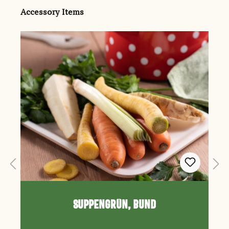
Produktgalerie überspringen
Accessory Items
Suppengrün, Bund