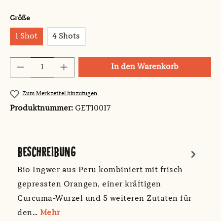
auswählen
Größe
1 Shot
4 Shots
Produkt Anzahl: Gib den gewünschten Wert
In den Warenkorb
Zum Merkzettel hinzufügen
Produktnummer:
GET10017
BESCHREIBUNG
Bio Ingwer aus Peru kombiniert mit frisch
gepressten Orangen, einer kräftigen
Curcuma-Wurzel und 5 weiteren Zutaten für
den…
Mehr