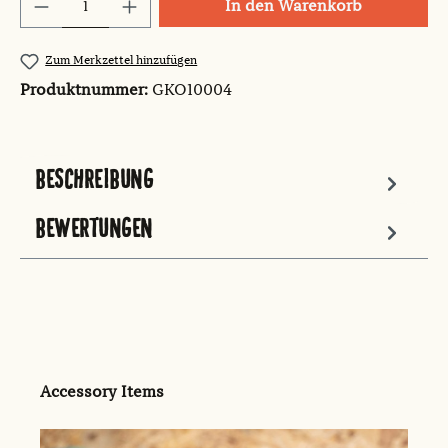
Produkt Anzahl: Gib den gewünschten Wert
In den Warenkorb
Zum Merkzettel hinzufügen
Produktnummer:
GKO10004
BESCHREIBUNG
BEWERTUNGEN
Produktgalerie überspringen
Accessory Items