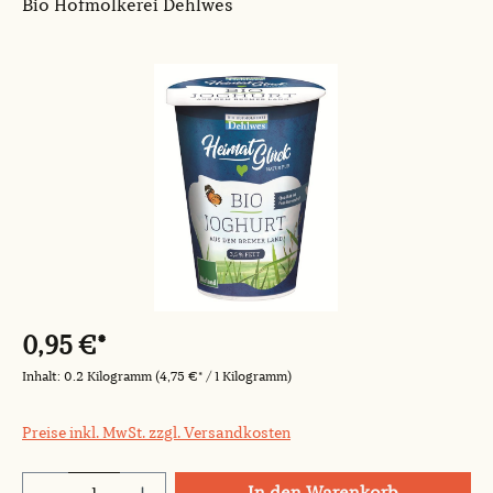
Bio Hofmolkerei Dehlwes
Bildergalerie überspringen
0,95 €*
Inhalt:
0.2 Kilogramm
(4,75 €* / 1 Kilogramm)
Preise inkl. MwSt. zzgl. Versandkosten
Produkt Anzahl: Gib den gewünschten Wert