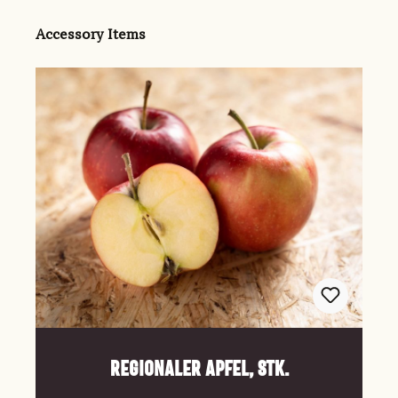
Produktgalerie überspringen
Accessory Items
Regionaler Apfel, Stk.