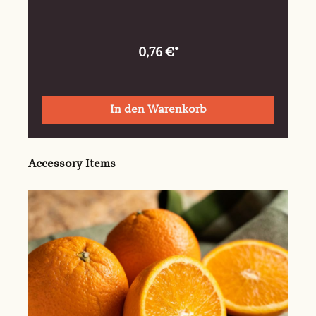
0,76 €*
In den Warenkorb
Produktgalerie überspringen
Accessory Items