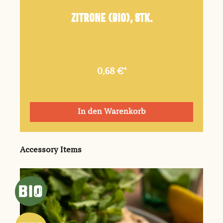
Zitrone (Bio), Stk.
0,68 €*
In den Warenkorb
Produktgalerie überspringen
Accessory Items