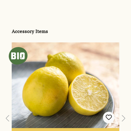
Produktgalerie überspringen
Accessory Items