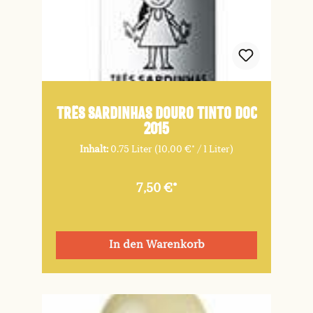
TRÊS SARDINHAS Douro Tinto DOC
2015
Inhalt:
0.75 Liter
(10,00 €* / 1 Liter)
7,50 €*
In den Warenkorb