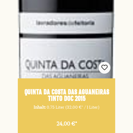
QUINTA DA COSTA DAS AGUANEIRAS
Tinto DOC 2015
Inhalt:
0.75 Liter
(32,00 €* / 1 Liter)
24,00 €*