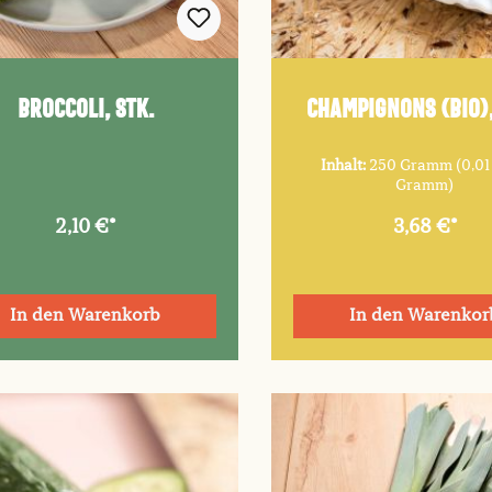
Broccoli, Stk.
Champignons (Bio)
Inhalt:
250 Gramm
(0,01
Gramm)
2,10 €*
3,68 €*
In den Warenkorb
In den Warenkor