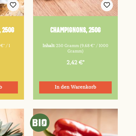
, 250g
Champignons, 250g
 €* / 1
Inhalt:
250 Gramm
(9,68 €* / 1000
Gramm)
2,42 €*
b
In den Warenkorb