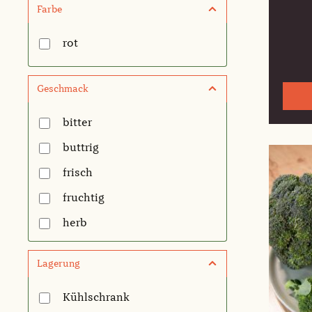
Farbe
rot
Geschmack
bitter
buttrig
frisch
fruchtig
herb
mild
Lagerung
süß
Kühlschrank
würzig