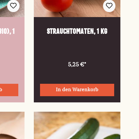
io), 1
Strauchtomaten, 1 kg
5,25 €*
b
In den Warenkorb