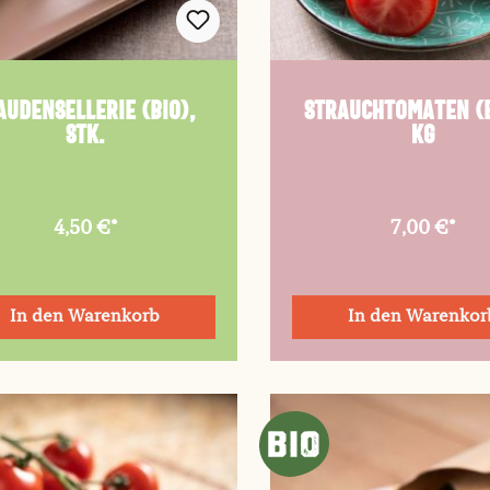
audensellerie (Bio),
Strauchtomaten (B
Stk.
kg
4,50 €*
7,00 €*
In den Warenkorb
In den Warenkor