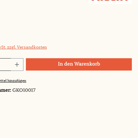
wSt. zzgl. Versandkosten
Anzahl: Gib den gewünschten Wert ein o
In den Warenkorb
ttel hinzufügen
mmer:
GKO10017