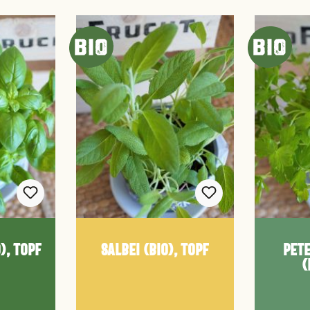
), Topf
Salbei (Bio), Topf
Pete
(