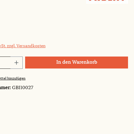
wSt. zzgl. Versandkosten
Anzahl: Gib den gewünschten Wert ein o
In den Warenkorb
ttel hinzufügen
mmer:
GBI10027