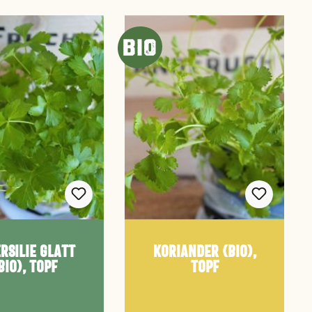
rsilie glatt
Koriander (Bio),
Bio), Topf
Topf