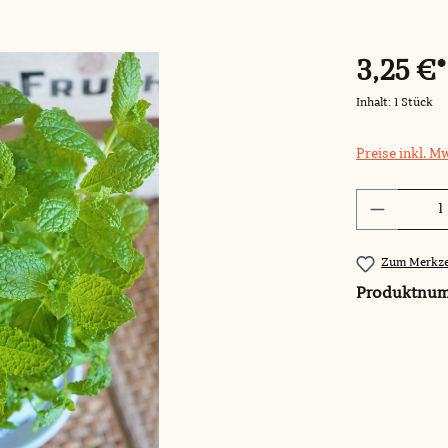
3,25 €*
Inhalt:
1 Stück
Preise inkl. M
Produkt 
Zum Merkze
Produktnu