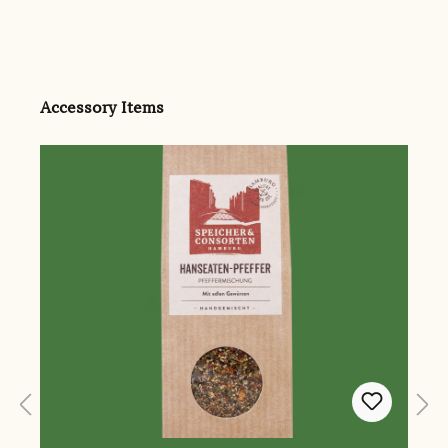
Produktgalerie überspringen
Accessory Items