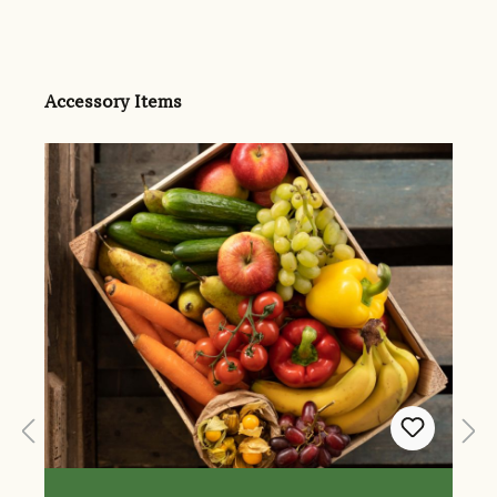
Produktgalerie überspringen
Accessory Items