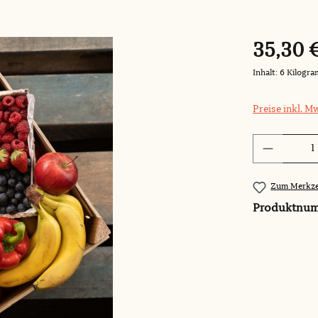
35,30 
Inhalt:
6 Kilogr
Preise inkl. M
Produkt 
Zum Merkze
Produktnu