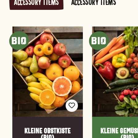
ACCESSORY ITEMS
ACCESSORY ITEMS
Produktgalerie überspringen
Kleine Obstkiste
Kleine Gemüs
(Bio)
(Bio)