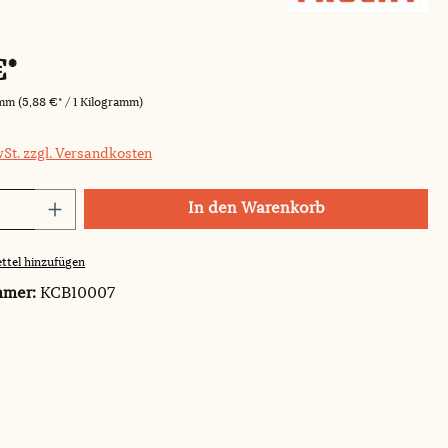
€*
amm
(5,88 €* / 1 Kilogramm)
wSt. zzgl. Versandkosten
Anzahl: Gib den gewünschten Wert ein o
In den Warenkorb
ttel hinzufügen
mmer:
KCB10007