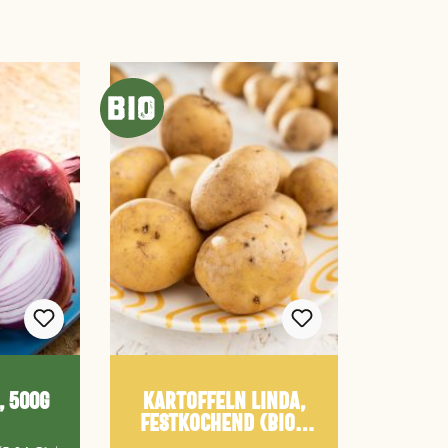
, 500g
Kartoffeln Linda,
festkochend (Bio),
kg