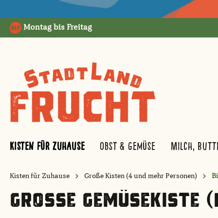
springen
Zur Hauptnavigation springen
Montag bis Freitag
Kisten für Zuhause
Obst & Gemüse
Milch, Butt
Kisten für Zuhause
Große Kisten (4 und mehr Personen)
Bi
GROSSE GEMÜSEKISTE (