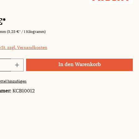
€*
ramm
(5,25 €* / 1 Kilogramm)
wSt. zzgl. Versandkosten
Anzahl: Gib den gewünschten Wert ein o
In den Warenkorb
ttel hinzufügen
mmer:
KCB10012