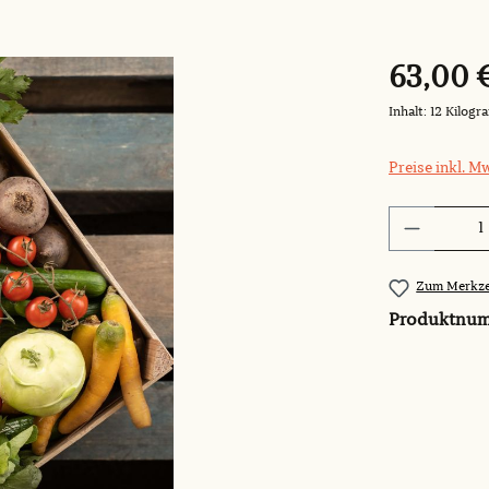
63,00 
Inhalt:
12 Kilog
Preise inkl. M
Produkt 
Zum Merkze
Produktnu