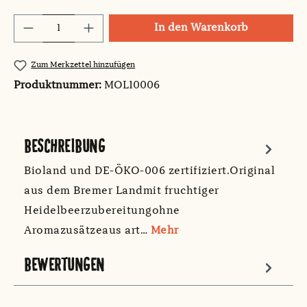
Produkt Anzahl: Gib den gewünschten Wert
In den Warenkorb
Zum Merkzettel hinzufügen
Produktnummer:
MOL10006
BESCHREIBUNG
Bioland und DE-ÖKO-006 zertifiziert.Original
aus dem Bremer Landmit fruchtiger
Heidelbeerzubereitungohne
Aromazusätzeaus art…
Mehr
BEWERTUNGEN