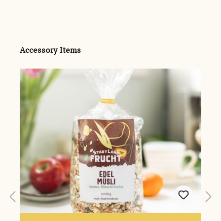
Produktgalerie überspringen
Accessory Items