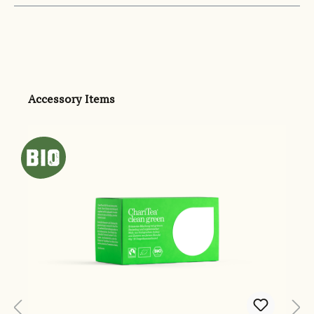
Produktgalerie überspringen
Accessory Items