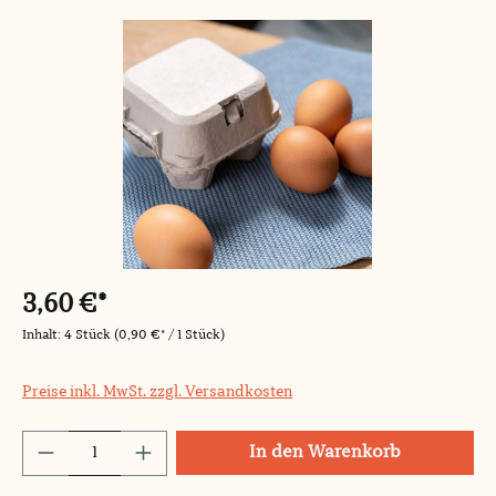
Bildergalerie überspringen
3,60 €*
Inhalt:
4 Stück
(0,90 €* / 1 Stück)
Preise inkl. MwSt. zzgl. Versandkosten
Produkt Anzahl: Gib den gewünschten Wert
In den Warenkorb