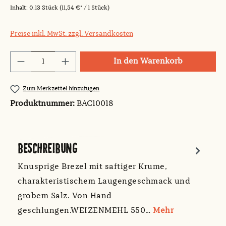
Inhalt:
0.13 Stück
(11,54 €* / 1 Stück)
Preise inkl. MwSt. zzgl. Versandkosten
Produkt Anzahl: Gib den gewünschten Wert
In den Warenkorb
Zum Merkzettel hinzufügen
Produktnummer:
BAC10018
BESCHREIBUNG
Knusprige Brezel mit saftiger Krume,
charakteristischem Laugengeschmack und
grobem Salz. Von Hand
geschlungen.WEIZENMEHL 550…
Mehr